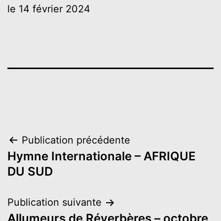
LINK
le 14 février 2024
EMBED
Navigation
Publication précédente
Hymne Internationale – AFRIQUE
de
DU SUD
l’article
Publication suivante
Allumeurs de Réverbères – octobre