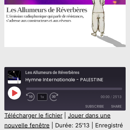
Les Allumeurs de Réverbères
Hymne Internationale - PALESTINE
Play
1x
00:00
/
25'13
Rewind
Fast
Episode
SUBSCRIBE
SHARE
10
Forward
Télécharger le fichier
|
Jouer dans une
Seconds
30
SHARE
nouvelle fenêtre
|
Durée: 25'13
|
Enregistré
seconds
RSS FEED