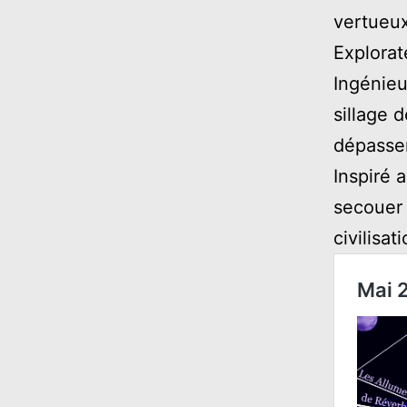
vertueu
Explorat
Ingénieu
sillage d
dépasse
Inspiré 
secouer 
civilisat