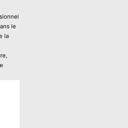
sionnel
dans le
e la
re,
te