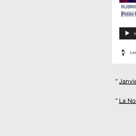
Janvi
La No