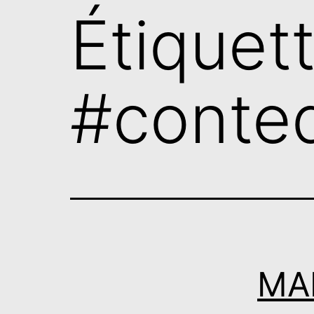
Étiquett
#conte
MAI