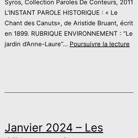
Syros, Collection Paroles De Conteurs, 2011
L’INSTANT PAROLE HISTORIQUE : « Le
Chant des Canuts», de Aristide Bruant, écrit
en 1899. RUBRIQUE ENVIRONNEMENT : “Le
Al
jardin d’Anne-Laure”…
Poursuivre la lecture
de
Ré
–
oc
20
Janvier 2024 – Les