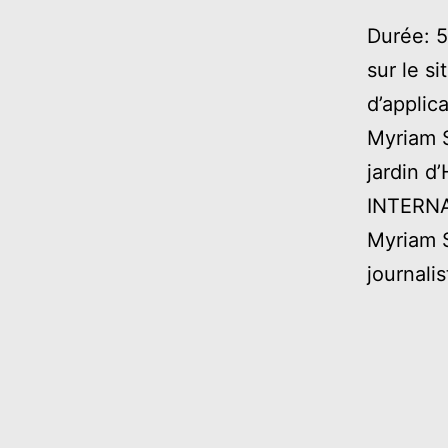
Durée: 5
sur le s
d’applic
Myriam 
jardin 
INTERNA
Myriam S
journali