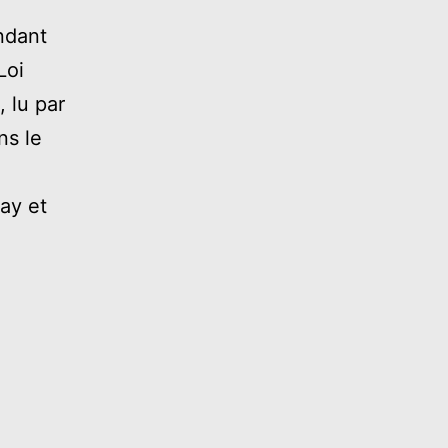
ndant
Loi
, lu par
s le
ay et