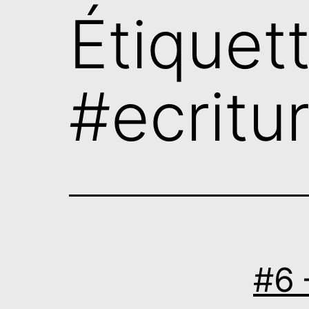
Étiquett
#ecritu
#6 