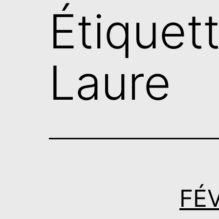
Étiquet
Laure
FÉV