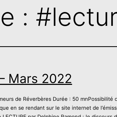
te :
#lectu
– Mars 2022
meurs de Réverbères Durée : 50 mnPossibilité 
ique en se rendant sur le site internet de l’émiss
e LECTURE par Delphine Ramond : le discours d