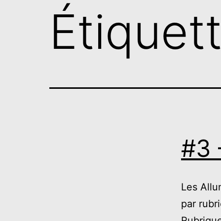
Étiquet
#3 
Les Allu
par rubr
Rubriqu