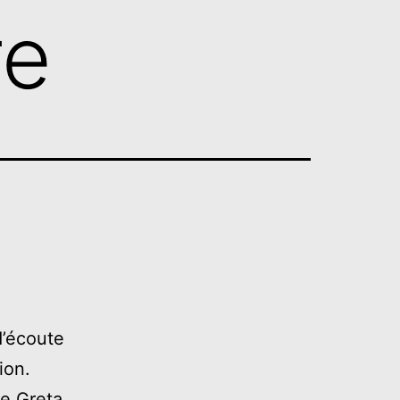
re
d’écoute
ion.
e Greta