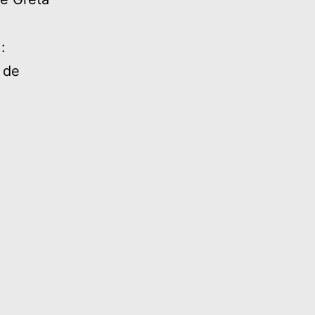
:
t de