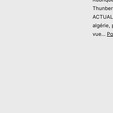
Thunber
ACTUALI
algérie, 
vue…
Po