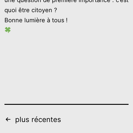
une question de première importance : c’est
quoi être citoyen ?
Bonne lumière à tous !
Pagination
plus récentes