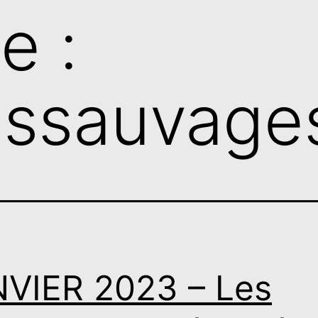
e :
essauvage
VIER 2023 – Les