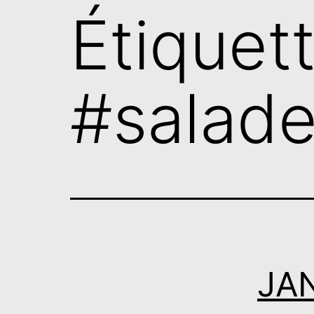
Étiquett
#salad
JAN