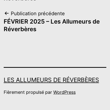
l’article
Navigation
Publication précédente
FÉVRIER 2025 – Les Allumeurs de
de
Réverbères
l’article
LES ALLUMEURS DE RÉVERBÈRES
Fièrement propulsé par
WordPress