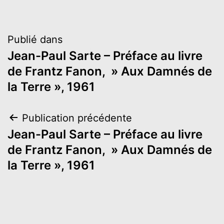
Navigation
Publié dans
Jean-Paul Sarte – Préface au livre
de
de Frantz Fanon, » Aux Damnés de
l’article
la Terre », 1961
Navigation
Publication précédente
Jean-Paul Sarte – Préface au livre
de
de Frantz Fanon, » Aux Damnés de
l’article
la Terre », 1961