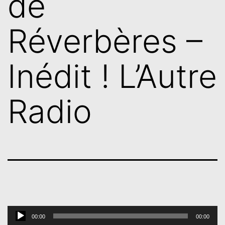
de
Réverbères –
Inédit ! L’Autre
Radio
Lecteur
00:00
00:00