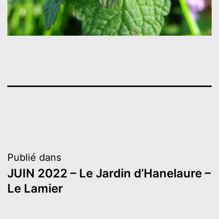
Navigation
Publié dans
JUIN 2022 – Le Jardin d’Hanelaure –
de
Le Lamier
l’article