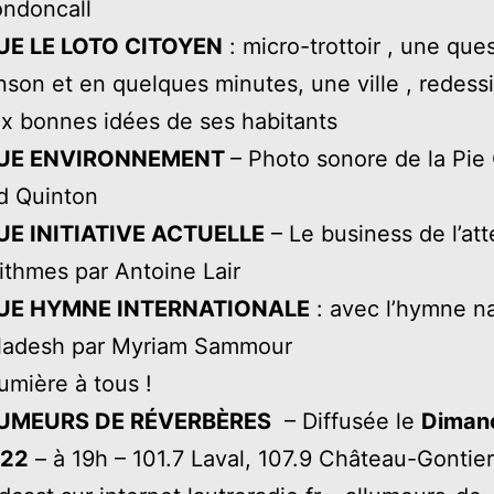
ndoncall
UE LE LOTO CITOYEN
: micro-trottoir , une ques
son et en quelques minutes, une ville , redess
x bonnes idées de ses habitants
UE ENVIRONNEMENT
– Photo sonore de la Pie
d Quinton
E INITIATIVE ACTUELLE
– Le business de l’att
rithmes par Antoine Lair
UE HYMNE INTERNATIONALE
: avec l’hymne na
ladesh par Myriam Sammour
mière à tous !
UMEURS DE RÉVERBÈRES
️ – Diffusée le
Diman
022
– à 19h – 101.7 Laval, 107.9 Château-Gontier