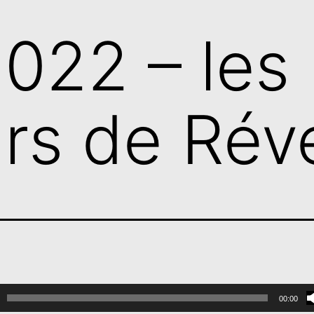
022 – les
rs de Rév
00:00