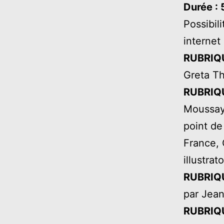
audio
Durée :
Possibil
internet 
RUBRIQ
Greta T
RUBRIQ
Moussay :
point de
France, 
illustra
RUBRIQ
par Jea
RUBRIQ