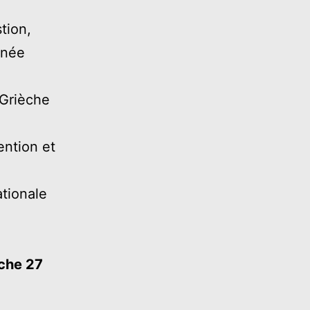
tion,
inée
 Grièche
ention et
tionale
che 27