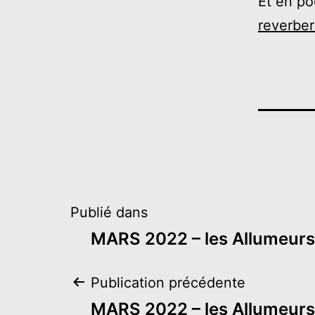
Et en po
reverber
Navigation
Publié dans
MARS 2022 – les Allumeurs
de
Navigation
Publication précédente
l’article
MARS 2022 – les Allumeurs