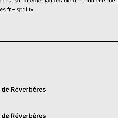
dcast sur internet
lautreradio.fr
–
allumeurs-de-
es.fr
–
spofity
 de Réverbères
 de Réverbères