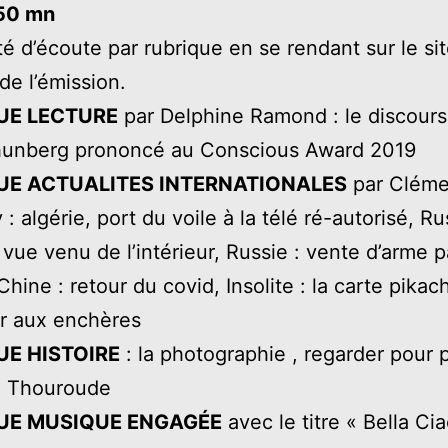
 50 mn
ité d’écoute par rubrique en se rendant sur le si
de l’émission.
UE LECTURE
par Delphine Ramond : le discours
hunberg prononcé au Conscious Award 2019
UE ACTUALITES INTERNATIONALES
par Cléme
 algérie, port du voile à la télé ré-autorisé, Ru
 vue venu de l’intérieur, Russie : vente d’arme p
Chine : retour du covid, Insolite : la carte pikac
tor aux enchères
UE HISTOIRE
: la photographie , regarder pour 
n Thouroude
UE MUSIQUE ENGAGÉE
avec le titre « Bella Ci