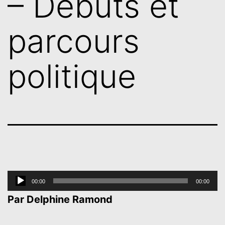
– Débuts et
parcours
politique
Lecteur
00:00
00:00
audio
Par Delphine Ramond