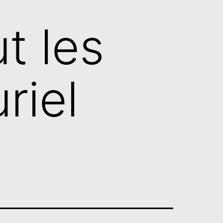
t les
riel