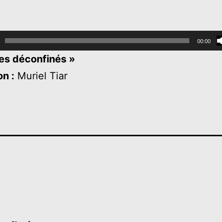
00:00
les déconfinés »
n :
Muriel Tiar