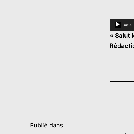
Lecteur
00:00
audio
« Salut 
Rédactio
Navigation
Publié dans