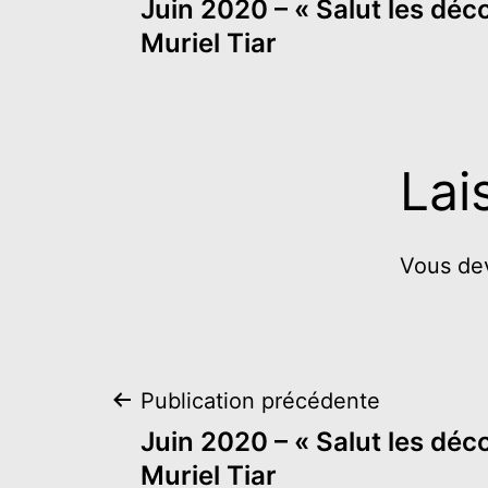
Juin 2020 – « Salut les déc
de
Muriel Tiar
l’article
Lai
Vous d
Navigation
Publication précédente
Juin 2020 – « Salut les déc
de
Muriel Tiar