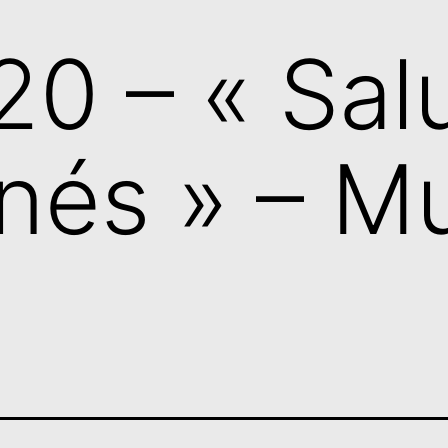
20 – « Salu
nés » – Mu