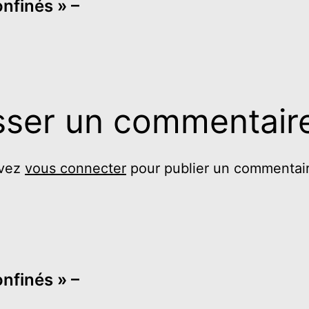
onfinés » –
sser un commentair
evez
vous connecter
pour publier un commentair
onfinés » –